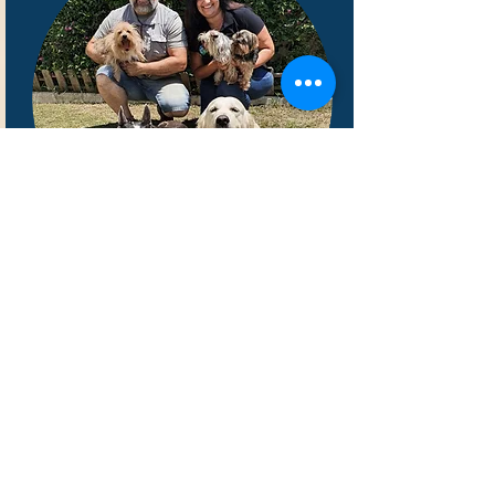
Valentina Mariotti
Spécialiste IAA. Responsable de
Yaracan Catalogne et bien-être
animal
Ethologue diplômée en médecine
vétérinaire de l'Université de Pise et
titulaire d'une maîtrise en éthologie
clinique, avec plus de 19 ans
d'expérience dans le domaine du